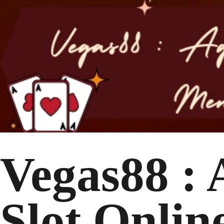
Vegas88 : 
Slot Onli